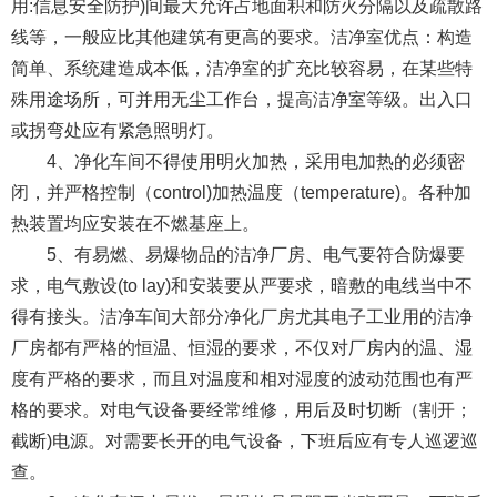
用:信息安全防护)间最大允许占地面积和防火分隔以及疏散路
线等，一般应比其他建筑有更高的要求。洁净室优点：构造
简单、系统建造成本低，洁净室的扩充比较容易，在某些特
殊用途场所，可并用无尘工作台，提高洁净室等级。出入口
或拐弯处应有紧急照明灯。
4、净化车间不得使用明火加热，采用电加热的必须密
闭，并严格控制（control)加热温度（temperature)。各种加
热装置均应安装在不燃基座上。
5、有易燃、易爆物品的洁净厂房、电气要符合防爆要
求，电气敷设(to lay)和安装要从严要求，暗敷的电线当中不
得有接头。洁净车间大部分净化厂房尤其电子工业用的洁净
厂房都有严格的恒温、恒湿的要求，不仅对厂房内的温、湿
度有严格的要求，而且对温度和相对湿度的波动范围也有严
格的要求。对电气设备要经常维修，用后及时切断（割开；
截断)电源。对需要长开的电气设备，下班后应有专人巡逻巡
查。