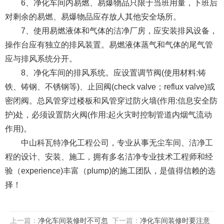
6、净化车间内易燃、易爆物品只限于当班用量，下班后
对剩余的易燃、易爆物品应存放人其他安全场所。
7、使用易燃液体和气体的洁净厂房，应安装排风设备，
操作台应有独立的排风装置。易燃液体蒸气和气体的尾气管
应与排风系统分开。
8、净化车间的排风系统。应设置调节阀(使用材料:铸
铁、铸钢、不锈钢等)、止回阀(check valve；reflux valve)或
密闭阀。总风管穿过楼板和风管穿过防火墙(作用:信息安全防
护)处，必须设置防火阀(作用:起火灾时控制管道内烟气流动
作用)。
中山科瓦特净化工程公司，专业从事无尘车间、洁净工
程的设计、安装、施工，拥有多名洁净专业技术工程师和经
验（experience)丰富（plump)的施工团队，是值得信赖的选
择！
上一篇：
净化车间装修时不可忽
下一篇：
净化车间装修时要注意